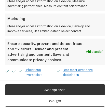
Store and/or access information on a device, Measure
advertising performance, Measure content performance.
Penninkhof
Marketing
Store and/or access information on a device, Develop and
Penninkhof Mode groeit internationaal met
improve services, Use limited data to select content.
één centraal systeem
Ensure security, prevent and detect fraud,
SRS
Kiyoh
Trusted shops
DHl
and fix errors, Deliver and present
Altijd actief
advertising and content, Save and
communicate privacy choices.
Beheer 800
Lees meer over deze
leveranciers
doeleinden
Accepteren
Weiger