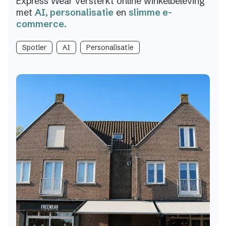
Express Wear versterkt online winkelbeleving
met
AI, personalisatie
en
slimme e-
commerce.
Spotler
AI
Personalisatie