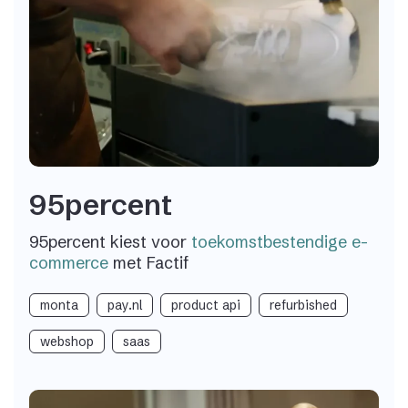
95percent
95percent kiest voor
toekomstbestendige e-
commerce
met Factif
monta
pay.nl
product api
refurbished
webshop
saas