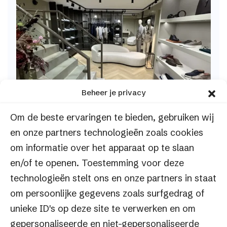
Beheer je privacy
Om de beste ervaringen te bieden, gebruiken wij
en onze partners technologieën zoals cookies
om informatie over het apparaat op te slaan
Les Hommes
en/of te openen. Toestemming voor deze
technologieën stelt ons en onze partners in staat
d’Amsterdam
om persoonlijke gegevens zoals surfgedrag of
Realtime synchronisatie tussen winkel en
unieke ID's op deze site te verwerken en om
webshop
Les Hommes d’Amsterdam met
gepersonaliseerde en niet-gepersonaliseerde