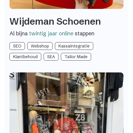
Wijdeman Schoenen
Al bijna
twintig jaar online
stappen
SEO
Webshop
Kassaintegratie
Klantbehoud
SEA
Tailor Made