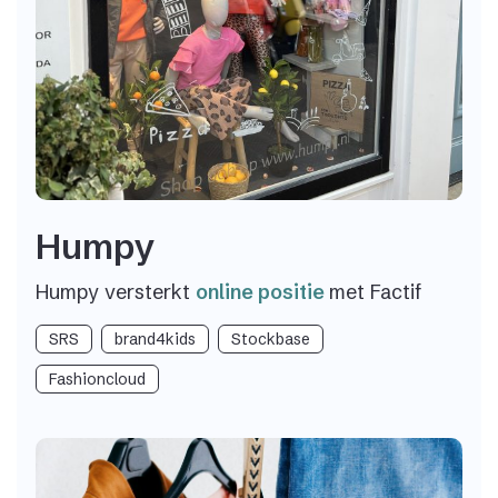
Humpy
Humpy versterkt
online positie
met Factif
SRS
brand4kids
Stockbase
Fashioncloud