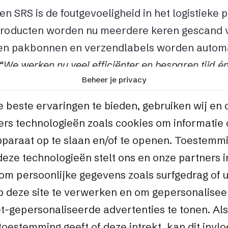
 en SRS is de foutgevoeligheid in het logistieke 
Producten worden nu meerdere keren gescand 
 en pakbonnen en verzendlabels worden autom
“We werken nu veel efficiënter en besparen tijd é
Beheer je privacy
en we meer controle over onze voorraad. Als we 
e winkel verkopen, is het ook meteen van de websit
 beste ervaringen te bieden, gebruiken wij en 
ers technologieën zoals cookies om informatie
pparaat op te slaan en/of te openen. Toestemm
Slimme
ko
deze technologieën stelt ons en onze partners i
 om persoonlijke gegevens zoals surfgedrag of 
Dat komt ook omdat
op deze site te verwerken en om gepersonalise
gebouwd naar belan
et-gepersonaliseerde advertenties te tonen. Als
Brand4kids, Stock
toestemming geeft of deze intrekt, kan dit invl