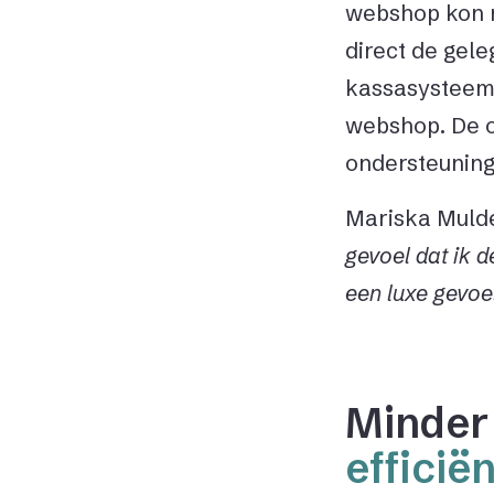
webshop kon n
direct de gel
kassasystee
webshop. De o
ondersteuning 
Mariska Muld
gevoel dat ik 
een luxe gevoel
Minder
efficiën