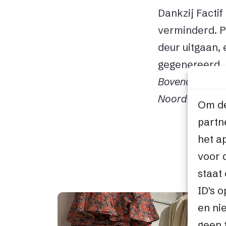
Dankzij Factif
verminderd. 
deur uitgaan,
gegenereerd.
Bovendien hebb
Noordwijk in d
Om de
partn
het a
voor 
staat
ID's 
en ni
geen 