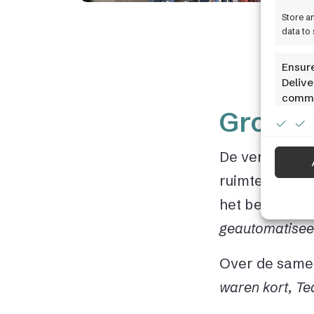
Store a
data to 
Ensure
Delive
commu
Groeie
De vernieuwd
ruimte om ver
het bedrijf de
geautomatisee
Over de same
waren kort, Te