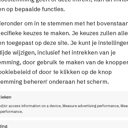
wordt productinfor
n op bepaalde functies.
verlopen voorraad
hieronder om in te stemmen met het bovenstaa
dan ooit.
ecifieke keuzes te maken. Je keuzes zullen all
“Voorheen moesten
n toegepast op deze site. Je kunt je instellinge
handmatig invoeren
tijde wijzigen, inclusief het intrekken van je
automatisch, en dat
emming, door gebruik te maken van de knoppe
vertelt Mariska. “
ookiebeleid of door te klikken op de knop
veel beter en overzi
temming beheren' onderaan het scherm.
Dankzij Factifs op
tieken
nu zelfstandig filt
nd/or access information on a device, Measure advertising performance, Mea
aanmaken. “We kun
 performance.
acties, zonder dat 
ting