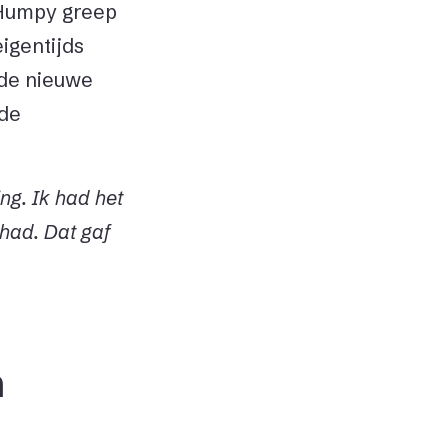
 Humpy greep
igentijds
n de nieuwe
 de
ng. Ik had het
 had. Dat gaf
n