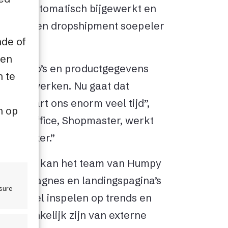
matie automatisch bijgewerkt en
beheer en dropshipment soepeler
nde of
een
 we foto’s en productgegevens
n te
 en bijwerken. Nu gaat dat
 bespaart ons enorm veel tijd”,
n op
De backoffice, Shopmaster, werkt
chtelijker.”
lossingen kan het team van Humpy
ers, campagnes en landingspagina’s
sure
nen snel inspelen op trends en
we afhankelijk zijn van externe