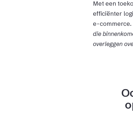
Met een toeko
efficiënter lo
e-commerce. 
die binnenkome
overleggen ove
O
o