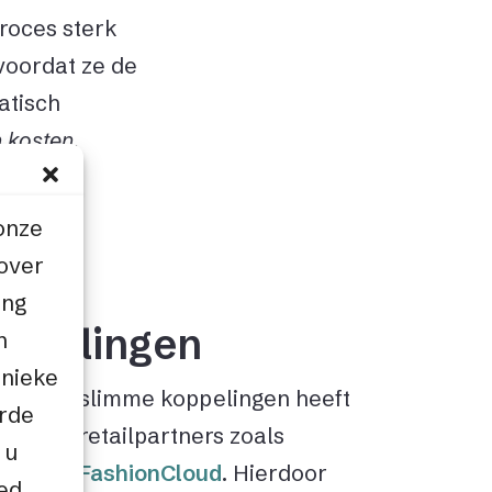
proces sterk
voordat ze de
atisch
n kosten.
iets in
e af.”
onze
 over
ing
ppelingen
n
unieke
 Factif slimme koppelingen heeft
erde
grijke retailpartners zoals
 u
base en FashionCloud
. Hierdoor
oed