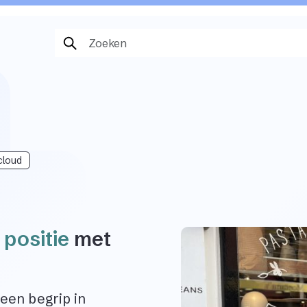
cloud
 positie
met
r een begrip in