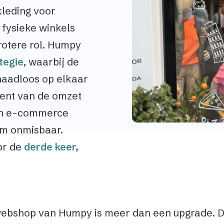
kleding voor
e fysieke winkels
rotere rol. Humpy
tegie
, waarbij de
 naadloos op elkaar
cent van de omzet
van e-commerce
orm onmisbaar.
or de
derde keer,
.
webshop van Humpy is meer dan een upgrade. 