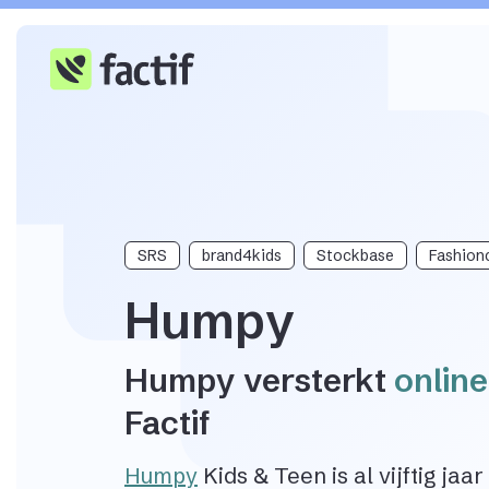
SRS
brand4kids
Stockbase
Fashion
Humpy
Humpy versterkt
online
Factif
Humpy
Kids & Teen is al vijftig jaa