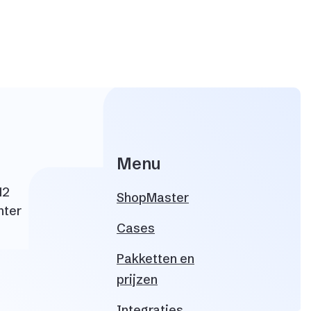
Menu
12
ShopMaster
nter
Cases
Pakketten en
prijzen
Integraties