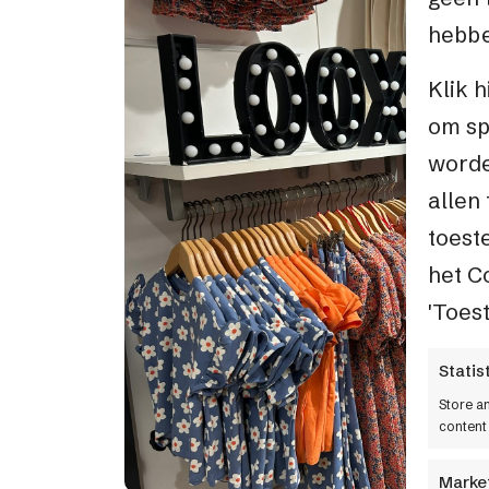
hebbe
Klik 
om sp
worde
allen 
toest
het C
'Toes
Statis
Store a
content
Marke