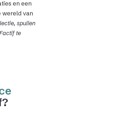
ties en een
de wereld van
ectie, spullen
actif te
ce
f?