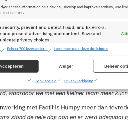
partijen. Dat geeft o
nd/or access information on a device, Develop and improve services, Use lim
select content.
 security, prevent and detect fraud, and fix errors,
r and present advertising and content, Save and
Alti
nicate privacy choices.
n met vertrouwen
Beheer 799 leveranciers
Lees meer over deze doeleinden
e webshop en geoptimaliseerde processen bi
Accepteren
Weiger
Beheer opt
der te groeien. Met een team van 3,5 fte op d
Cookiebeleid
Privacyverklaring
 stijgende vraag goed aan.
“We hebben veel mee
rd, waardoor we met een kleiner team meer kunn
nwerking met Factif is Humpy meer dan tevred
ams stond de hele dag aan en er werd adequaat 