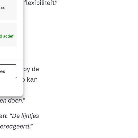
ns veel flexibiliteit.”
ited
jd actief
eden Humpy de
ies
e webshop kan
r
en doen.”
en:
“De lijntjes
gereageerd.”