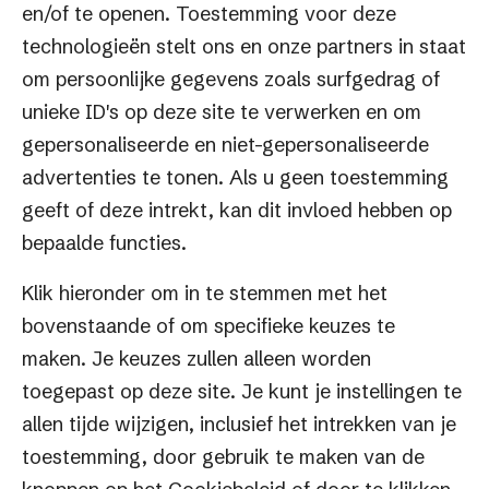
en/of te openen. Toestemming voor deze
Bezoekadres
technologieën stelt ons en onze partners in staat
Keulenstraat 12
om persoonlijke gegevens zoals surfgedrag of
7418 ET Deventer
unieke ID's op deze site te verwerken en om
Telefoon
gepersonaliseerde en niet-gepersonaliseerde
0570 609 941
advertenties te tonen. Als u geen toestemming
geeft of deze intrekt, kan dit invloed hebben op
BTW nummer
bepaalde functies.
NL818023247B01
Klik hieronder om in te stemmen met het
KvK nummer
bovenstaande of om specifieke keuzes te
08160071
maken. Je keuzes zullen alleen worden
Social
toegepast op deze site. Je kunt je instellingen te
Volg ons op
LinkedIn
voor het laatste nieuws,
allen tijde wijzigen, inclusief het intrekken van je
tips en succesverhalen van andere
toestemming, door gebruik te maken van de
omnichannel retailers