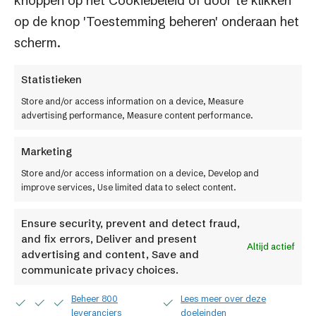
knoppen op het Cookiebeleid of door te klikken
op de knop 'Toestemming beheren' onderaan het
Technische ondersteuning
scherm.
Heb je technische ondersteuning nodig? We
staan voor je klaar. Mail naar
Statistieken
support@factif.nl
Store and/or access information on a device, Measure
advertising performance, Measure content performance.
Marketing
Store and/or access information on a device, Develop and
improve services, Use limited data to select content.
Ook een slimme
e-
Ensure security, prevent and detect fraud,
commerce
oplossing voor
and fix errors, Deliver and present
Altijd actief
advertising and content, Save and
jouw bedrijf?
communicate privacy choices.
Beheer 800
Lees meer over deze
leveranciers
doeleinden