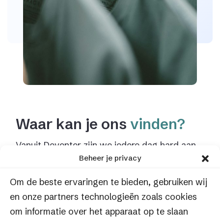
Waar kan je ons
vinden?
Vanuit Deventer zijn we iedere dag hard aan
Beheer je privacy
het werk voor de mooiste e-commerce
oplossingen. Je bent van harte welkom voor
Om de beste ervaringen te bieden, gebruiken wij
een heerlijke kop koffie.
en onze partners technologieën zoals cookies
om informatie over het apparaat op te slaan
FACTIF BV