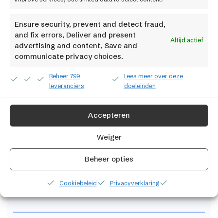
Menu
Ensure security, prevent and detect fraud,
ShopMaster
and fix errors, Deliver and present
Altijd actief
advertising and content, Save and
Cases
communicate privacy choices.
Pakketten en prijzen
Beheer 799
Lees meer over deze
leveranciers
doeleinden
Integraties
Accepteren
Over ons
Weiger
Werken bij
Factif
Beheer opties
Contact
Cookiebeleid
Privacyverklaring