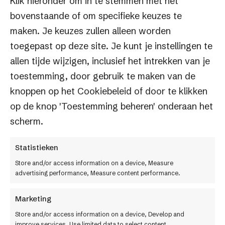
Klik hieronder om in te stemmen met het
bovenstaande of om specifieke keuzes te
maken. Je keuzes zullen alleen worden
toegepast op deze site. Je kunt je instellingen te
allen tijde wijzigen, inclusief het intrekken van je
toestemming, door gebruik te maken van de
knoppen op het Cookiebeleid of door te klikken
Slimme
e-commerce
.
op de knop 'Toestemming beheren' onderaan het
Serieuze groei.
scherm.
Factif BV
Statistieken
Store and/or access information on a device, Measure
Keulenstraat 12
advertising performance, Measure content performance.
7418 ET Deventer
Marketing
0570 609941
Store and/or access information on a device, Develop and
improve services, Use limited data to select content.