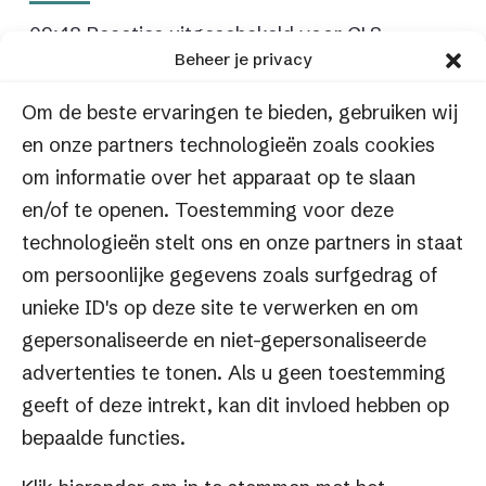
09:48
Reacties uitgeschakeld
voor GLS
Beheer je privacy
GLS biedt betrouwbare en efficiënte bezorging
voor webshops.
Om de beste ervaringen te bieden, gebruiken wij
UPS
en onze partners technologieën zoals cookies
om informatie over het apparaat op te slaan
09:39
Reacties uitgeschakeld
voor UPS
en/of te openen. Toestemming voor deze
UPS biedt snelle en betrouwbare
technologieën stelt ons en onze partners in staat
verzendmogelijkheden voor webshops.
om persoonlijke gegevens zoals surfgedrag of
Post NL
unieke ID's op deze site te verwerken en om
gepersonaliseerde en niet-gepersonaliseerde
08:55
Reacties uitgeschakeld
voor Post NL
advertenties te tonen. Als u geen toestemming
Met PostNL kun je eenvoudig pakketen verzenden
geeft of deze intrekt, kan dit invloed hebben op
en volgen
bepaalde functies.