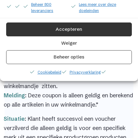
Beheer 800
Lees meer over deze
Situatie
: Klant heeft succesvol een voucher
leveranciers
doeleinden
verzilverd die alleen geldig is als er geen
afgeprijsde artikelen in het winkelmandje zitten.
Accepteren
Melding
: Deze coupon is alleen geldig en
Weiger
berekend, omdat u geen afgeprijsde artikelen in uw
winkelmandje heeft.”
Beheer opties
Situatie
: Klant heeft succesvol een voucher
Cookiebeleid
Privacyverklaring
verzilverd die geldig is voor alle artikelen die in het
winkelmandje zitten.
Melding
: Deze coupon is alleen geldig en berekend
op alle artikelen in uw winkelmandje.”
Situatie
: Klant heeft succesvol een voucher
verzilverd die alleen geldig is voor een specifiek
merk uit een specifieke productgroep producten