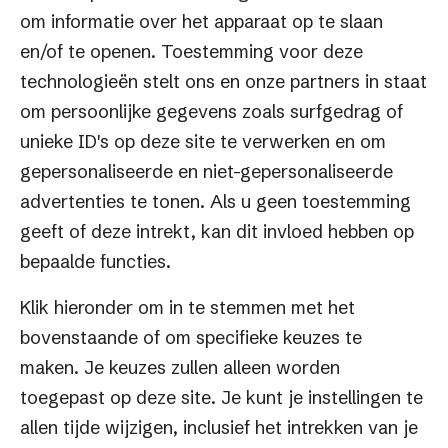
om informatie over het apparaat op te slaan
kortingscode in te vullen.
en/of te openen. Toestemming voor deze
Melding
: U heeft al een kortingscode toegevoegd.
technologieën stelt ons en onze partners in staat
U kan deze verwijderen vanuit het winkelmandje.”;
om persoonlijke gegevens zoals surfgedrag of
Situatie
: Klant probeert een niet geldige
unieke ID's op deze site te verwerken en om
kortingscode in te vullen.
gepersonaliseerde en niet-gepersonaliseerde
Melding
: Coupon is niet geldig. De coupon kan
advertenties te tonen. Als u geen toestemming
verlopen zijn, voldoet niet aan de criteria of kan
geeft of deze intrekt, kan dit invloed hebben op
verkeerd ingevuld zijn, probeer het nogmaals.
bepaalde functies.
Situatie
: Klant probeert een kortingscode in te
Klik hieronder om in te stemmen met het
vullen die niet geldig is voor afgeprijsde artikelen
bovenstaande of om specifieke keuzes te
en er zitten alleen maar afgeprijsde artikelen in het
maken. Je keuzes zullen alleen worden
winkelmandje.
toegepast op deze site. Je kunt je instellingen te
Melding
: Uw coupon is niet geldig voor producten
allen tijde wijzigen, inclusief het intrekken van je