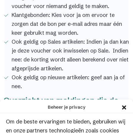
voucher voor niemand geldig te maken.
Klantgebonden: Kies voor ja om ervoor te
zorgen dat de bon per e-mail adres maar één
keer gebruikt mag worden.
Ook geldig op Sales artikelen: Indien ja dan kan
je deze voucher ook inwisselen op Sale. Indien
nee: de korting wordt alleen berekend over niet
afgeprijsde artikelen.
Ook geldig op nieuwe artikelen: geef aan ja of
nee.
Overzicht van meldingen die de
Beheer je privacy
klant ontvangt bij het inwisselen
van een voucher.
Om de beste ervaringen te bieden, gebruiken wij
en onze partners technologieën zoals cookies
Situatie
: Klant probeert tweemaal een