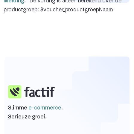
Melding
: “De korting is alleen berekend over de
productgroep: $voucher_productgroepNaam
Slimme
e-commerce
.
Serieuze groei.