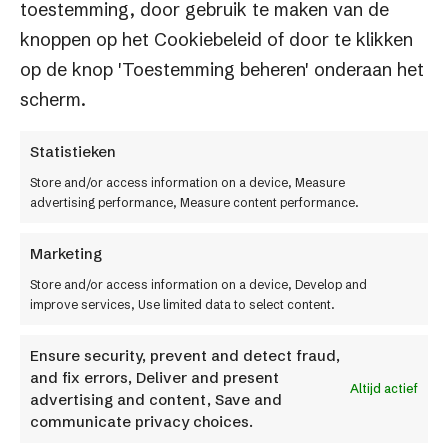
in de opruiming (sale).U heeft alleen afgeprijsde
toestemming, door gebruik te maken van de
artikelen in uw winkelmandje.
knoppen op het Cookiebeleid of door te klikken
op de knop 'Toestemming beheren' onderaan het
Situatie
: Klant probeert een kortingscode in te
scherm.
vullen die niet geldig als er afgeprijsde artikelen in
het winkelmandje zitten.
Statistieken
Melding
: Uw coupon is niet geldig als u een
Store and/or access information on a device, Measure
product uit de opruiming (sale) heeft toegevoegd.
advertising performance, Measure content performance.
U heeft alleen het recht op korting als u geen
Marketing
afgeprijsde artikelen in uw winkelmandje heeft.
Store and/or access information on a device, Develop and
Situatie
: Klant heeft succesvol een voucher
improve services, Use limited data to select content.
verzilverd die alleen geldig is voor de niet
Ensure security, prevent and detect fraud,
afgeprijsde artikelen in het winkelmandje zitten.
and fix errors, Deliver and present
Altijd actief
Melding
: Deze coupon is alleen geldig en berekend
advertising and content, Save and
communicate privacy choices.
over niet afgeprijsde artikelen.