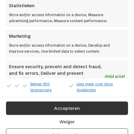
Pakketten en prijzen
Statistieken
Integraties
Store and/or access information on a device, Measure
advertising performance, Measure content performance.
Over ons
Marketing
Werken bij
Factif
Store and/or access information on a device, Develop and
improve services, Use limited data to select content.
Contact
Ensure security, prevent and detect fraud,
and fix errors, Deliver and present
Altijd actief
advertising and content, Save and
Beheer 800
Lees meer over deze
communicate privacy choices.
leveranciers
doeleinden
Volg je ons al?
Accepteren
Weiger