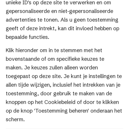
unieke ID's op deze site te verwerken en om
gepersonaliseerde en niet-gepersonaliseerde
Slimme
e-commerce
.
advertenties te tonen. Als u geen toestemming
Serieuze groei.
geeft of deze intrekt, kan dit invloed hebben op
bepaalde functies.
Factif BV
Klik hieronder om in te stemmen met het
Keulenstraat 12
bovenstaande of om specifieke keuzes te
7418 ET Deventer
maken. Je keuzes zullen alleen worden
toegepast op deze site. Je kunt je instellingen te
0570 609941
allen tijde wijzigen, inclusief het intrekken van je
Menu
toestemming, door gebruik te maken van de
knoppen op het Cookiebeleid of door te klikken
ShopMaster
op de knop 'Toestemming beheren' onderaan het
Cases
scherm.