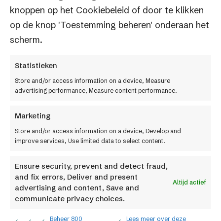
Landingspagina –
Hoofdbanner
knoppen op het Cookiebeleid of door te klikken
op de knop 'Toestemming beheren' onderaan het
Bestand: Koppel hier het bestand aan
scherm.
Landingspagina –
Overige
Statistieken
Toon (met het schuifje wel/niet tonen)
Store and/or access information on a device, Measure
advertising performance, Measure content performance.
Toon geen vooraard (met het schuifje wel/niet
tonen)
Marketing
Redirect:
Store and/or access information on a device, Develop and
Controle Cyclus: Maak hier een keuze
improve services, Use limited data to select content.
Tekst: Voeg hier de lange on page SEO tekst
toe die onder het product overzicht wordt
Ensure security, prevent and detect fraud,
and fix errors, Deliver and present
weergegeven, onderaan de landingspagina.
Altijd actief
advertising and content, Save and
Korte tekst: Voeg hier de korte on page copy
communicate privacy choices.
tekst toe die boven het product overzicht komt
Beheer 800
Lees meer over deze