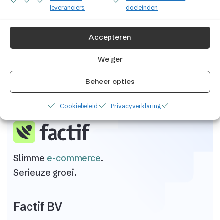
te staan en maak deze naar wens op, met
leveranciers
doeleinden
behulp van de opmaak tools.
Accepteren
Weiger
Beheer opties
Cookiebeleid
Privacyverklaring
Slimme
e-commerce
.
Serieuze groei.
Factif BV