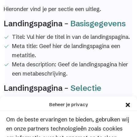
Hieronder vind je per sectie een uitleg.
Landingspagina –
Basisgegevens
Titel: Vul hier de titel in van de landingspagina.
Meta title: Geef hier de landingspagina een
metatitle.
Meta description: Geef de landingspagina hier
een metabeschrijving.
Landingspagina –
Selectie
Thema: Selecteer hier het thema dat je aan je
Beheer je privacy
landingspagina wil koppelen
Om de beste ervaringen te bieden, gebruiken wij
Doelgroep (vereist): Kies hier de doelgroep van
en onze partners technologieën zoals cookies
de landingspagina. De product landingspagina