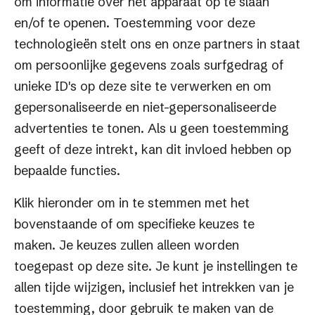
om informatie over het apparaat op te slaan
wordt alleen getoond wanneer de doelgroep én
en/of te openen. Toestemming voor deze
het productgroep is ingevuld.
technologieën stelt ons en onze partners in staat
Merk: Koppel hier één of meerdere merk(en) aan
om persoonlijke gegevens zoals surfgedrag of
de landingspagina.
unieke ID's op deze site te verwerken en om
Productgroep (vereist): Vul hier in welke
gepersonaliseerde en niet-gepersonaliseerde
productgroep(en) je wil koppelen aan de
advertenties te tonen. Als u geen toestemming
landingspagina. De product landingspagina
geeft of deze intrekt, kan dit invloed hebben op
wordt alleen getoond wanneer het
bepaalde functies.
productgroep én de doelgroep is ingevuld.
Productsubgroep:
Klik hieronder om in te stemmen met het
Assortiment
bovenstaande of om specifieke keuzes te
Nieuw:
maken. Je keuzes zullen alleen worden
Exclusief:
toegepast op deze site. Je kunt je instellingen te
Korting: maak een keuze
allen tijde wijzigen, inclusief het intrekken van je
Sale: ja/nee schuifje.
toestemming, door gebruik te maken van de