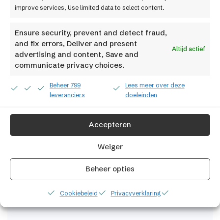
0570 609941
improve services, Use limited data to select content.
Menu
Ensure security, prevent and detect fraud,
and fix errors, Deliver and present
ShopMaster
Altijd actief
advertising and content, Save and
communicate privacy choices.
Cases
Beheer 799
Lees meer over deze
Pakketten en prijzen
leveranciers
doeleinden
Integraties
Accepteren
Over ons
Weiger
Werken bij
Factif
Beheer opties
Contact
Cookiebeleid
Privacyverklaring