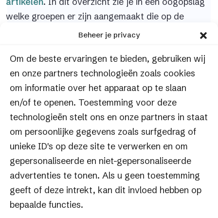
artikelen
. In dit overzicht zie je in één oogopslag
welke groepen er zijn aangemaakt die op de
homepage worden getoond en welke
Beheer je privacy
artikelnummers onder de betreffende groepen
Om de beste ervaringen te bieden, gebruiken wij
vallen. Het is mogelijk om nieuwe homepage
en onze partners technologieën zoals cookies
groepen én artikelen toe te voegen, bestaande
om informatie over het apparaat op te slaan
homepage groepen/artikelen te wijzigen en te
en/of te openen. Toestemming voor deze
verwijderen.
technologieën stelt ons en onze partners in staat
Onder Artikelen
om persoonlijke gegevens zoals surfgedrag of
unieke ID's op deze site te verwerken en om
Groep: Deze niet aanpassen.
gepersonaliseerde en niet-gepersonaliseerde
Artikelnummers: Vul hier de artikelnummers in
advertenties te tonen. Als u geen toestemming
van de producten die je aan de groep wilt
geeft of deze intrekt, kan dit invloed hebben op
koppelen.
bepaalde functies.