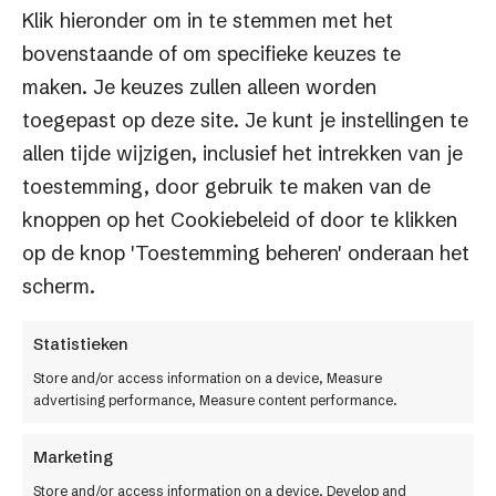
Klik hieronder om in te stemmen met het
bovenstaande of om specifieke keuzes te
maken. Je keuzes zullen alleen worden
toegepast op deze site. Je kunt je instellingen te
allen tijde wijzigen, inclusief het intrekken van je
toestemming, door gebruik te maken van de
knoppen op het Cookiebeleid of door te klikken
op de knop 'Toestemming beheren' onderaan het
Slimme
e-commerce
.
scherm.
Serieuze groei.
Statistieken
Factif BV
Store and/or access information on a device, Measure
advertising performance, Measure content performance.
Keulenstraat 12
7418 ET Deventer
Marketing
Store and/or access information on a device, Develop and