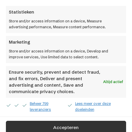
ShopMaster
Statistieken
Cases
Store and/or access information on a device, Measure
advertising performance, Measure content performance.
Pakketten en prijzen
Integraties
Marketing
Store and/or access information on a device, Develop and
Over ons
improve services, Use limited data to select content.
Werken bij
Factif
Ensure security, prevent and detect fraud,
and fix errors, Deliver and present
Contact
Altijd actief
advertising and content, Save and
communicate privacy choices.
Beheer 799
Lees meer over deze
leveranciers
doeleinden
Volg je ons al?
Accepteren