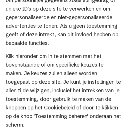
om persoonlijke gegevens zoals surfgedrag of
unieke ID's op deze site te verwerken en om
gepersonaliseerde en niet-gepersonaliseerde
advertenties te tonen. Als u geen toestemming
geeft of deze intrekt, kan dit invloed hebben op
Slimme
e-commerce
.
bepaalde functies.
Serieuze groei.
Klik hieronder om in te stemmen met het
bovenstaande of om specifieke keuzes te
Factif BV
maken. Je keuzes zullen alleen worden
Keulenstraat 12
toegepast op deze site. Je kunt je instellingen te
7418 ET Deventer
allen tijde wijzigen, inclusief het intrekken van je
toestemming, door gebruik te maken van de
0570 609941
knoppen op het Cookiebeleid of door te klikken
op de knop 'Toestemming beheren' onderaan het
Menu
scherm.