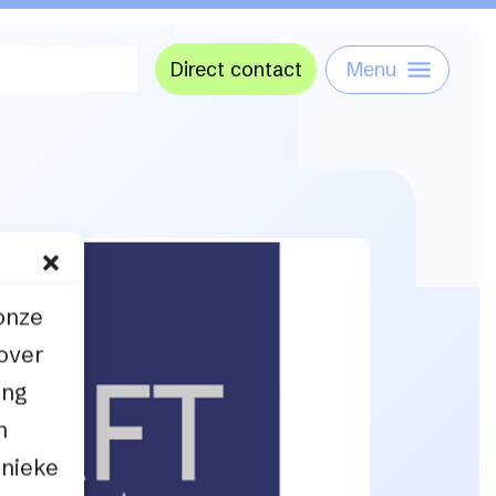
Direct contact
Menu
onze
 over
ing
n
unieke