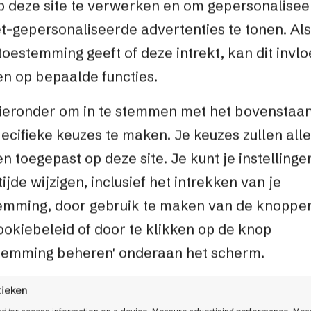
op deze site te verwerken en om gepersonalise
et-gepersonaliseerde advertenties te tonen. Als
toestemming geeft of deze intrekt, kan dit invl
n op bepaalde functies.
hieronder om in te stemmen met het bovenstaa
ecifieke keuzes te maken. Je keuzes zullen all
n toegepast op deze site. Je kunt je instellinge
tijde wijzigen, inclusief het intrekken van je
emming, door gebruik te maken van de knoppe
Factif BV
ookiebeleid of door te klikken op de knop
Keulenstraat 
temming beheren' onderaan het scherm.
7418 ET Deve
tieken
0570 609941