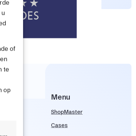
erde
 u
oed
nde of
een
n te
n op
Menu
12
ShopMaster
nter
Cases