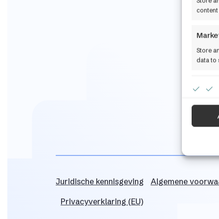
Store a
content
Marke
Store a
data to 
Ensure
Delive
commu
Juridische
kennisgeving
Algemene
voorwa
Privacyverklaring (EU)