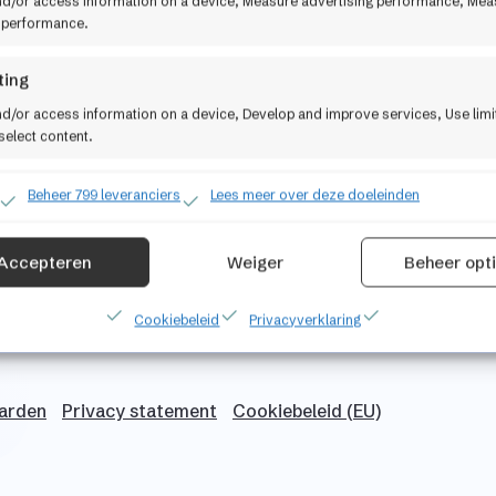
nd/or access information on a device, Measure advertising performance, Mea
 performance.
ting
nd/or access information on a device, Develop and improve services, Use lim
select content.
 security, prevent and detect fraud, and fix errors,
Beheer 799 leveranciers
Lees meer over deze doeleinden
r and present advertising and content, Save and
Alti
nicate privacy choices.
Accepteren
Weiger
Beheer opt
Cookiebeleid
Privacyverklaring
arden
Privacy
statement
Cookiebeleid (EU)