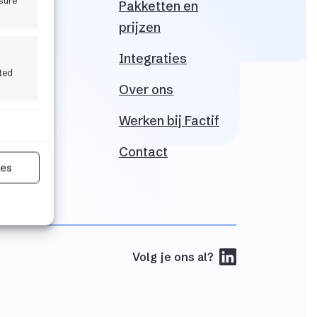
sure
Pakketten en
prijzen
Integraties
ited
Over ons
Werken bij
Factif
jd actief
Contact
ies
Volg je ons al?