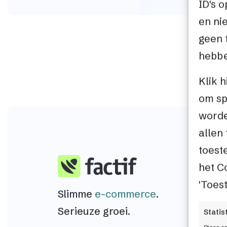
ID's 
en ni
geen 
hebbe
Klik 
om sp
worde
allen 
toest
het C
'Toes
Slimme
e-commerce
.
Serieuze groei.
Statis