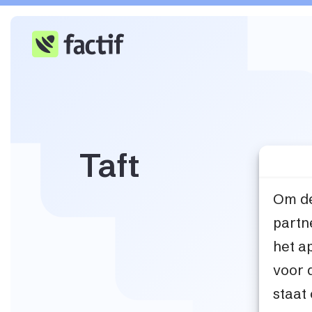
Taft
Om de
partn
het a
voor 
staat