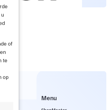
erde
 u
oed
nde of
een
n te
n op
Menu
12