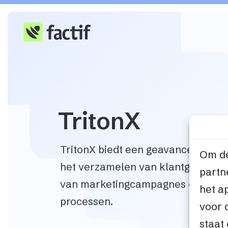
TritonX
TritonX biedt een geavanceerd CR
Om de
het verzamelen van klantgegevens
partn
van marketingcampagnes en optim
het a
processen.
voor 
staat