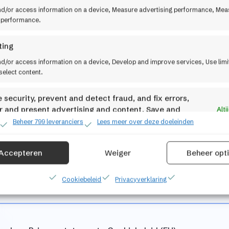
7418 ET Deve
nd/or access information on a device, Measure advertising performance, Mea
 performance.
0570 609941
ting
nd/or access information on a device, Develop and improve services, Use lim
select content.
 security, prevent and detect fraud, and fix errors,
r and present advertising and content, Save and
Alti
nicate privacy choices.
Beheer 799 leveranciers
Lees meer over deze doeleinden
Accepteren
Weiger
Beheer opt
Cookiebeleid
Privacyverklaring