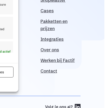
ShopMaster
nter
sure
Cases
Pakketten en
prijzen
ited
Integraties
Over ons
jd actief
Werken bij
Factif
Contact
ies
Volg je ons al?