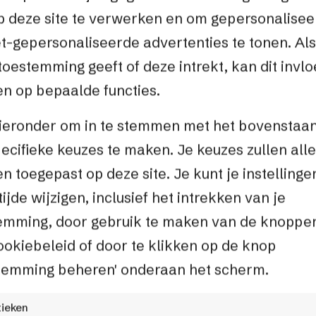
op deze site te verwerken en om gepersonalise
et-gepersonaliseerde advertenties te tonen. Als
toestemming geeft of deze intrekt, kan dit invl
n op bepaalde functies.
hieronder om in te stemmen met het bovenstaa
ecifieke keuzes te maken. Je keuzes zullen all
n toegepast op deze site. Je kunt je instellinge
tijde wijzigen, inclusief het intrekken van je
emming, door gebruik te maken van de knoppe
ookiebeleid of door te klikken op de knop
temming beheren' onderaan het scherm.
Factif BV
tieken
Keulenstraat 