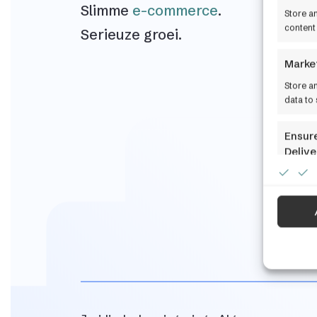
Slimme
e-commerce
.
Store a
content
Serieuze groei.
Marke
Store a
data to 
Ensure
Delive
commu