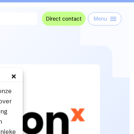
Direct contact
Menu
onze
 over
ing
n
unieke