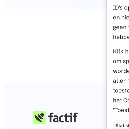
ID's 
en ni
geen 
hebbe
Klik 
om sp
worde
allen 
toest
het C
'Toes
Statis