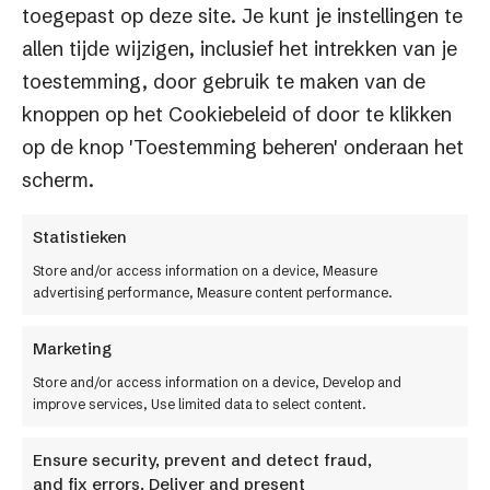
toegepast op deze site. Je kunt je instellingen te
Slimme
e-commerce
.
allen tijde wijzigen, inclusief het intrekken van je
Serieuze groei.
toestemming, door gebruik te maken van de
knoppen op het Cookiebeleid of door te klikken
op de knop 'Toestemming beheren' onderaan het
Factif BV
scherm.
Keulenstraat 12
7418 ET Deventer
Statistieken
Store and/or access information on a device, Measure
0570 609941
advertising performance, Measure content performance.
Menu
Marketing
Store and/or access information on a device, Develop and
ShopMaster
improve services, Use limited data to select content.
Cases
Ensure security, prevent and detect fraud,
and fix errors, Deliver and present