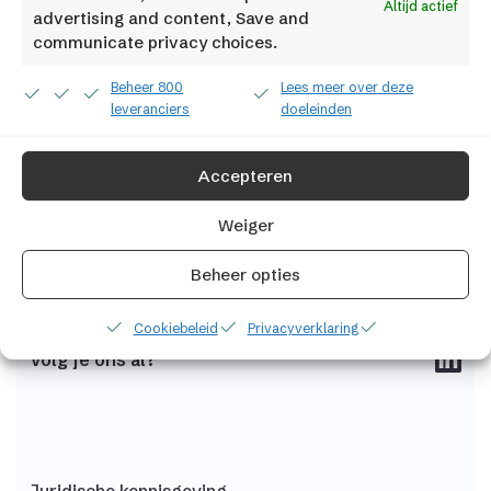
Pakketten en prijzen
Altijd actief
advertising and content, Save and
communicate privacy choices.
Integraties
Beheer 800
Lees meer over deze
Over ons
leveranciers
doeleinden
Werken bij
Factif
Accepteren
Contact
Weiger
Beheer opties
Cookiebeleid
Privacyverklaring
Volg je ons al?